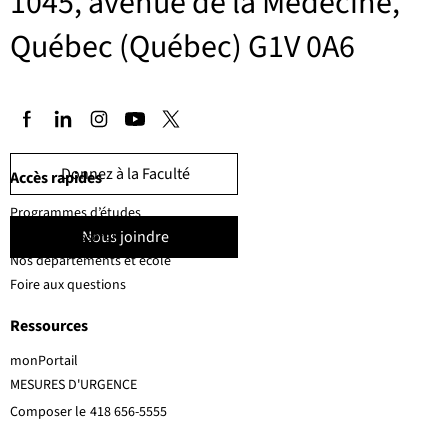
1045, avenue de la Médecine,
Québec (Québec) G1V 0A6
Donnez à la Faculté
Accès rapides
Programmes d’études
Nous joindre
Corps professoral
Nos départements et école
Foire aux questions
Ressources
monPortail
MESURES D'URGENCE
Composer le
418 656-5555