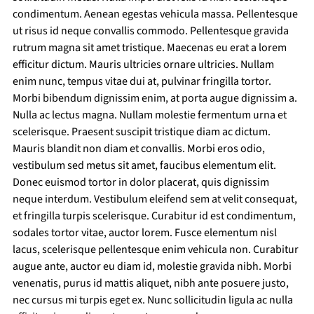
condimentum. Aenean egestas vehicula massa. Pellentesque 
ut risus id neque convallis commodo. Pellentesque gravida 
rutrum magna sit amet tristique. Maecenas eu erat a lorem 
efficitur dictum. Mauris ultricies ornare ultricies. Nullam 
enim nunc, tempus vitae dui at, pulvinar fringilla tortor.
Morbi bibendum dignissim enim, at porta augue dignissim a. 
Nulla ac lectus magna. Nullam molestie fermentum urna et 
scelerisque. Praesent suscipit tristique diam ac dictum. 
Mauris blandit non diam et convallis. Morbi eros odio, 
vestibulum sed metus sit amet, faucibus elementum elit. 
Donec euismod tortor in dolor placerat, quis dignissim 
neque interdum. Vestibulum eleifend sem at velit consequat, 
et fringilla turpis scelerisque. Curabitur id est condimentum, 
sodales tortor vitae, auctor lorem. Fusce elementum nisl 
lacus, scelerisque pellentesque enim vehicula non. Curabitur 
augue ante, auctor eu diam id, molestie gravida nibh. Morbi 
venenatis, purus id mattis aliquet, nibh ante posuere justo, 
nec cursus mi turpis eget ex. Nunc sollicitudin ligula ac nulla 