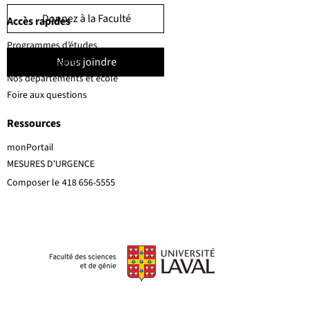
Donnez à la Faculté
Accès rapides
Programmes d’études
Nous joindre
Corps professoral
Nos départements et école
Foire aux questions
Ressources
monPortail
MESURES D'URGENCE
Composer le
418 656-5555